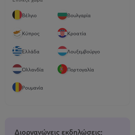
Βέλγιο
Βουλγαρία
Κύπρος
Κροατία
Eλλάδα
Λουξεμβούργο
Ολλανδία
Πορτογαλία
Ρουμανία
Διοργανώνεις εκδηλώσεις;