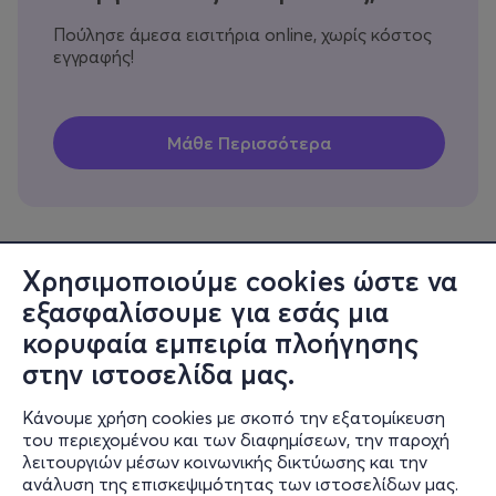
Πούλησε άμεσα εισιτήρια online, χωρίς κόστος
εγγραφής!
Χρησιμοποιούμε cookies ώστε να
εξασφαλίσουμε για εσάς μια
Πληροφορίες
κορυφαία εμπειρία πλοήγησης
Υποστήριξη
στην ιστοσελίδα μας.
Stay Connected
Κάνουμε χρήση cookies με σκοπό την εξατομίκευση
του περιεχομένου και των διαφημίσεων, την παροχή
λειτουργιών μέσων κοινωνικής δικτύωσης και την
ανάλυση της επισκεψιμότητας των ιστοσελίδων μας.
Mobile app