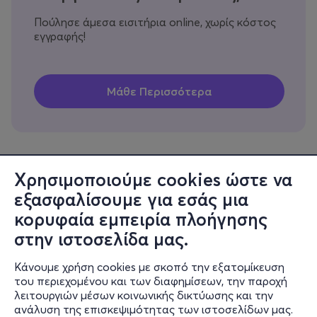
Πούλησε άμεσα εισιτήρια online, χωρίς κόστος
εγγραφής!
Χρησιμοποιούμε cookies ώστε να
εξασφαλίσουμε για εσάς μια
Πληροφορίες
κορυφαία εμπειρία πλοήγησης
Υποστήριξη
στην ιστοσελίδα μας.
Stay Connected
Κάνουμε χρήση cookies με σκοπό την εξατομίκευση
του περιεχομένου και των διαφημίσεων, την παροχή
λειτουργιών μέσων κοινωνικής δικτύωσης και την
ανάλυση της επισκεψιμότητας των ιστοσελίδων μας.
Mobile app