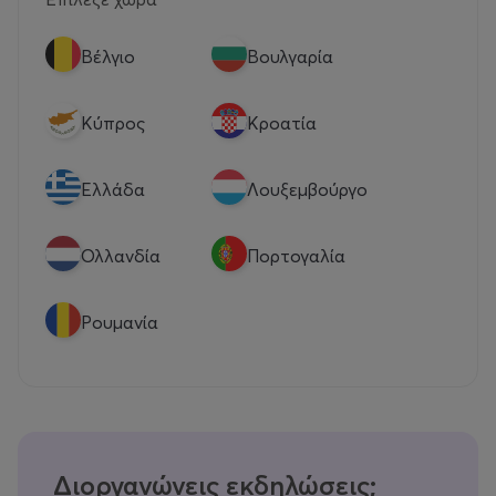
Βέλγιο
Βουλγαρία
Κύπρος
Κροατία
Eλλάδα
Λουξεμβούργο
Ολλανδία
Πορτογαλία
Ρουμανία
Διοργανώνεις εκδηλώσεις;