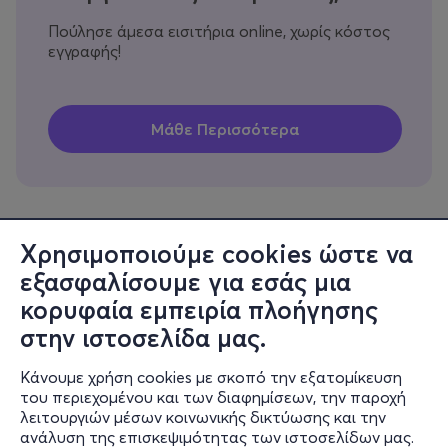
Πούλησε άμεσα εισιτήρια online, χωρίς κόστος
εγγραφής!
Χρησιμοποιούμε cookies ώστε να
εξασφαλίσουμε για εσάς μια
Πληροφορίες
κορυφαία εμπειρία πλοήγησης
Υποστήριξη
στην ιστοσελίδα μας.
Stay Connected
Κάνουμε χρήση cookies με σκοπό την εξατομίκευση
του περιεχομένου και των διαφημίσεων, την παροχή
λειτουργιών μέσων κοινωνικής δικτύωσης και την
ανάλυση της επισκεψιμότητας των ιστοσελίδων μας.
Mobile app