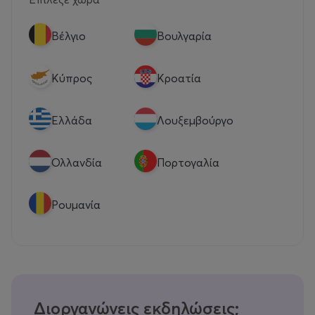
Βέλγιο
Βουλγαρία
Κύπρος
Κροατία
Eλλάδα
Λουξεμβούργο
Ολλανδία
Πορτογαλία
Ρουμανία
Διοργανώνεις εκδηλώσεις;