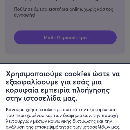
Πούλησε άμεσα εισιτήρια online, χωρίς κόστος
εγγραφής!
Χρησιμοποιούμε cookies ώστε να
εξασφαλίσουμε για εσάς μια
Πληροφορίες
κορυφαία εμπειρία πλοήγησης
Υποστήριξη
στην ιστοσελίδα μας.
Stay Connected
Κάνουμε χρήση cookies με σκοπό την εξατομίκευση
του περιεχομένου και των διαφημίσεων, την παροχή
λειτουργιών μέσων κοινωνικής δικτύωσης και την
ανάλυση της επισκεψιμότητας των ιστοσελίδων μας.
Mobile app