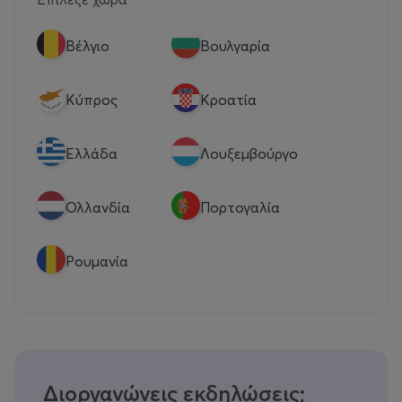
Βέλγιο
Βουλγαρία
Κύπρος
Κροατία
Eλλάδα
Λουξεμβούργο
Ολλανδία
Πορτογαλία
Ρουμανία
Διοργανώνεις εκδηλώσεις;