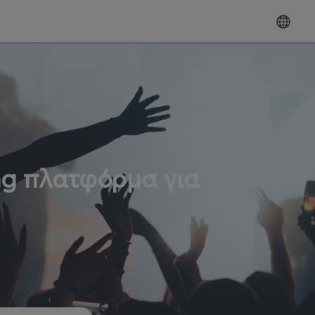
ng πλατφόρμα για
ω