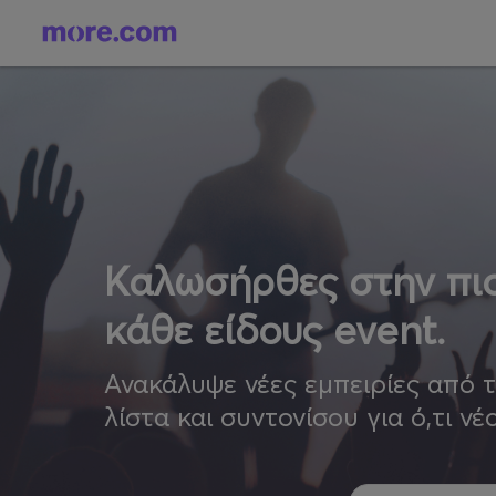
Καλωσήρθες στην πιο
κάθε είδους event.
Ανακάλυψε νέες εμπειρίες από 
λίστα και συντονίσου για ό,τι νέ