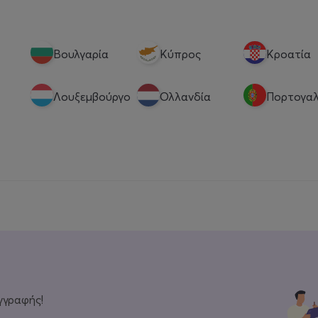
Βουλγαρία
Κύπρος
Κροατία
Λουξεμβούργο
Ολλανδία
Πορτογαλ
γγραφής!