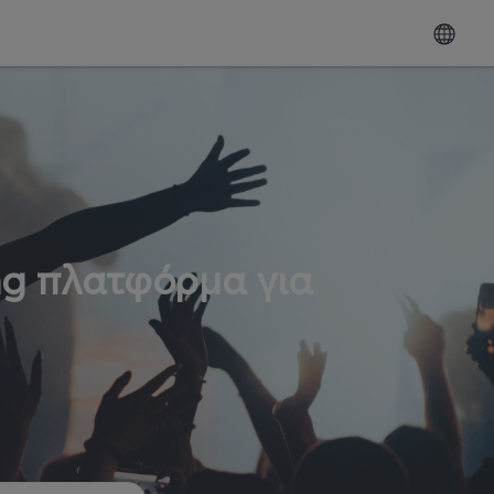
ng πλατφόρμα για
ω