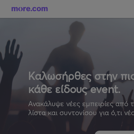
Καλωσήρθες στην πιο
κάθε είδους event.
Ανακάλυψε νέες εμπειρίες από 
λίστα και συντονίσου για ό,τι νέ