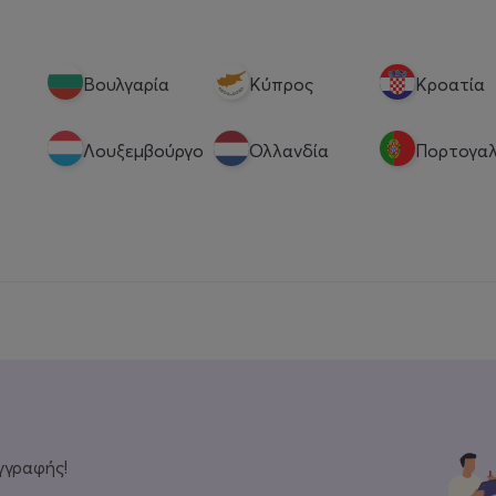
Βουλγαρία
Κύπρος
Κροατία
Λουξεμβούργο
Ολλανδία
Πορτογαλ
γγραφής!