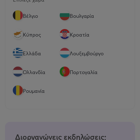
Βέλγιο
Βουλγαρία
Κύπρος
Κροατία
Eλλάδα
Λουξεμβούργο
Ολλανδία
Πορτογαλία
Ρουμανία
Διοργανώνεις εκδηλώσεις;