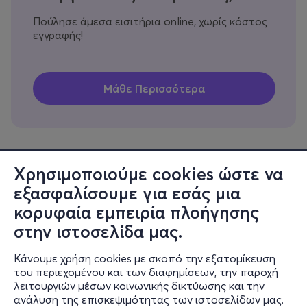
Πούλησε άμεσα εισιτήρια online, χωρίς κόστος
εγγραφής!
Χρησιμοποιούμε cookies ώστε να
εξασφαλίσουμε για εσάς μια
Πληροφορίες
κορυφαία εμπειρία πλοήγησης
Υποστήριξη
στην ιστοσελίδα μας.
Stay Connected
Κάνουμε χρήση cookies με σκοπό την εξατομίκευση
του περιεχομένου και των διαφημίσεων, την παροχή
λειτουργιών μέσων κοινωνικής δικτύωσης και την
ανάλυση της επισκεψιμότητας των ιστοσελίδων μας.
Mobile app