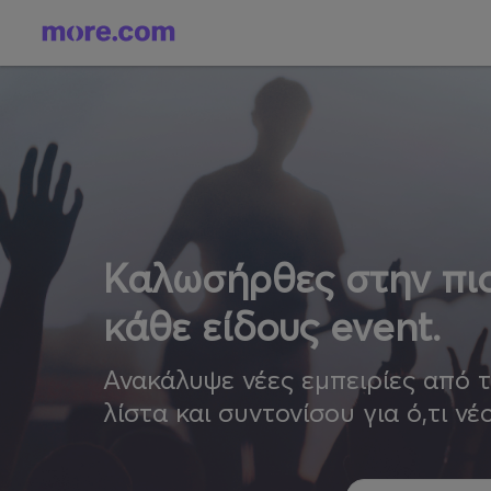
Καλωσήρθες στην πιο
κάθε είδους event.
Ανακάλυψε νέες εμπειρίες από 
λίστα και συντονίσου για ό,τι νέ