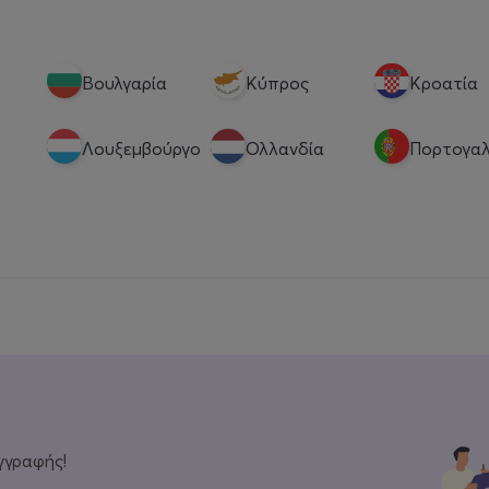
Βουλγαρία
Κύπρος
Κροατία
Λουξεμβούργο
Ολλανδία
Πορτογαλ
γγραφής!