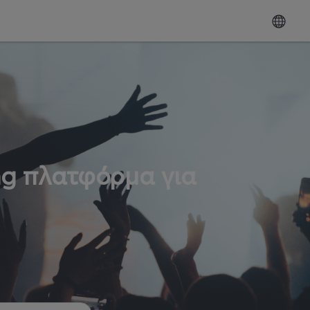
ng πλατφόρμα για
ω