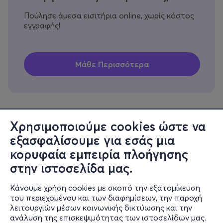
Πούλησε άμεσα εισιτήρια online, χωρίς κόστος
εγγραφής!
Χρησιμοποιούμε cookies ώστε να
εξασφαλίσουμε για εσάς μια
Πληροφορίες
κορυφαία εμπειρία πλοήγησης
Υποστήριξη
στην ιστοσελίδα μας.
Stay Connected
Κάνουμε χρήση cookies με σκοπό την εξατομίκευση
του περιεχομένου και των διαφημίσεων, την παροχή
λειτουργιών μέσων κοινωνικής δικτύωσης και την
ανάλυση της επισκεψιμότητας των ιστοσελίδων μας.
Mobile app