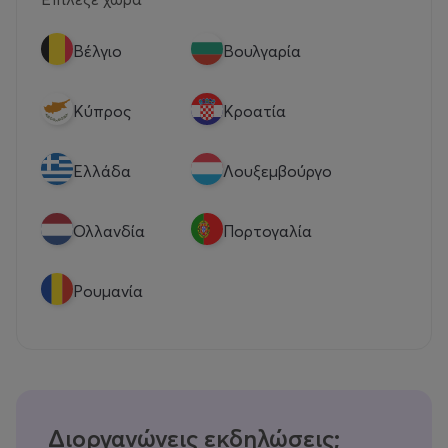
Βέλγιο
Βουλγαρία
Κύπρος
Κροατία
Eλλάδα
Λουξεμβούργο
Ολλανδία
Πορτογαλία
Ρουμανία
Διοργανώνεις εκδηλώσεις;