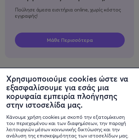
Πούλησε άμεσα εισιτήρια online, χωρίς κόστος
εγγραφής!
Χρησιμοποιούμε cookies ώστε να
εξασφαλίσουμε για εσάς μια
Πληροφορίες
κορυφαία εμπειρία πλοήγησης
Υποστήριξη
στην ιστοσελίδα μας.
Stay Connected
Κάνουμε χρήση cookies με σκοπό την εξατομίκευση
του περιεχομένου και των διαφημίσεων, την παροχή
λειτουργιών μέσων κοινωνικής δικτύωσης και την
ανάλυση της επισκεψιμότητας των ιστοσελίδων μας.
Mobile app