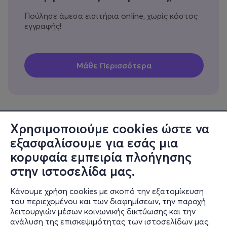
Πούλησε άμεσα εισιτήρια online, χωρίς κόστος
εγγραφής!
Χρησιμοποιούμε cookies ώστε να
εξασφαλίσουμε για εσάς μια
Πληροφορίες
κορυφαία εμπειρία πλοήγησης
Υποστήριξη
στην ιστοσελίδα μας.
Stay Connected
Κάνουμε χρήση cookies με σκοπό την εξατομίκευση
του περιεχομένου και των διαφημίσεων, την παροχή
λειτουργιών μέσων κοινωνικής δικτύωσης και την
ανάλυση της επισκεψιμότητας των ιστοσελίδων μας.
Mobile app