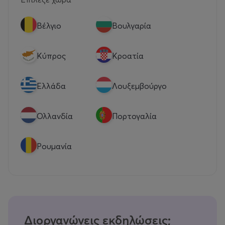
Βέλγιο
Βουλγαρία
Κύπρος
Κροατία
Eλλάδα
Λουξεμβούργο
Ολλανδία
Πορτογαλία
Ρουμανία
Διοργανώνεις εκδηλώσεις;