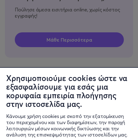
Πούλησε άμεσα εισιτήρια online, χωρίς κόστος
εγγραφής!
Χρησιμοποιούμε cookies ώστε να
εξασφαλίσουμε για εσάς μια
Πληροφορίες
κορυφαία εμπειρία πλοήγησης
Υποστήριξη
στην ιστοσελίδα μας.
Stay Connected
Κάνουμε χρήση cookies με σκοπό την εξατομίκευση
του περιεχομένου και των διαφημίσεων, την παροχή
λειτουργιών μέσων κοινωνικής δικτύωσης και την
ανάλυση της επισκεψιμότητας των ιστοσελίδων μας.
Mobile app