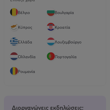
Βέλγιο
Βουλγαρία
Κύπρος
Κροατία
Eλλάδα
Λουξεμβούργο
Ολλανδία
Πορτογαλία
Ρουμανία
Διοργανώνεις εκδηλώσεις;