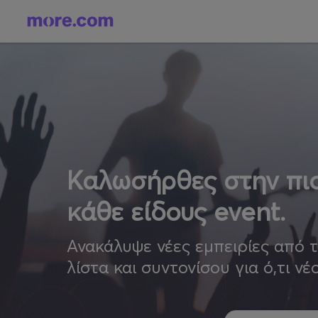
Καλωσήρθες στην πιο
κάθε είδους event.
Ανακάλυψε νέες εμπειρίες από 
λίστα και συντονίσου για ό,τι νέ