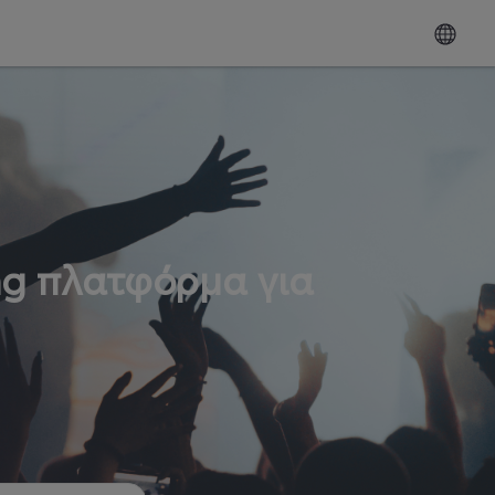
ng πλατφόρμα για
ω