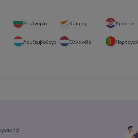
Βουλγαρία
Κύπρος
Κροατία
Λουξεμβούργο
Ολλανδία
Πορτογαλ
γγραφής!