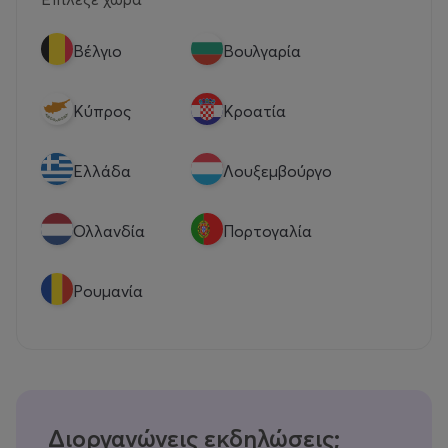
Βέλγιο
Βουλγαρία
Κύπρος
Κροατία
Eλλάδα
Λουξεμβούργο
Ολλανδία
Πορτογαλία
Ρουμανία
Διοργανώνεις εκδηλώσεις;