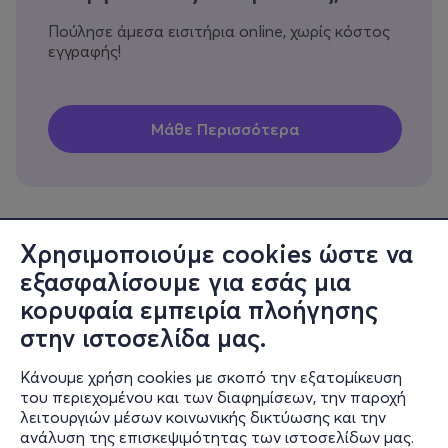
Πούλησε άμεσα εισιτήρια online, χωρίς κόστος
εγγραφής!
Χρησιμοποιούμε cookies ώστε να
εξασφαλίσουμε για εσάς μια
Πληροφορίες
κορυφαία εμπειρία πλοήγησης
Υποστήριξη
στην ιστοσελίδα μας.
Stay Connected
Κάνουμε χρήση cookies με σκοπό την εξατομίκευση
του περιεχομένου και των διαφημίσεων, την παροχή
λειτουργιών μέσων κοινωνικής δικτύωσης και την
ανάλυση της επισκεψιμότητας των ιστοσελίδων μας.
Mobile app