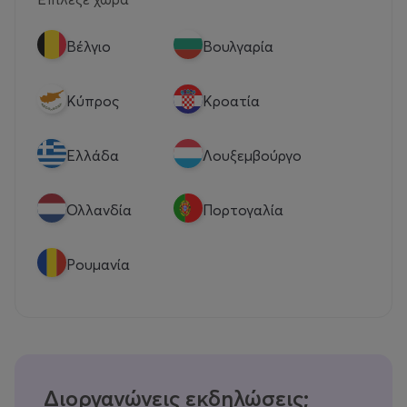
Βέλγιο
Βουλγαρία
Κύπρος
Κροατία
Eλλάδα
Λουξεμβούργο
Ολλανδία
Πορτογαλία
Ρουμανία
Διοργανώνεις εκδηλώσεις;