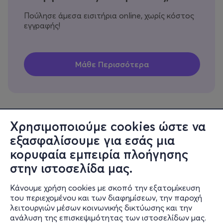
Πούλησε άμεσα εισιτήρια online, χωρίς κόστος
εγγραφής!
Χρησιμοποιούμε cookies ώστε να
εξασφαλίσουμε για εσάς μια
Πληροφορίες
κορυφαία εμπειρία πλοήγησης
Υποστήριξη
στην ιστοσελίδα μας.
Stay Connected
Κάνουμε χρήση cookies με σκοπό την εξατομίκευση
του περιεχομένου και των διαφημίσεων, την παροχή
λειτουργιών μέσων κοινωνικής δικτύωσης και την
ανάλυση της επισκεψιμότητας των ιστοσελίδων μας.
Mobile app