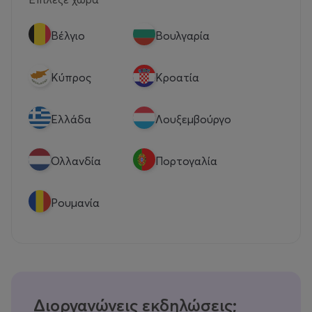
Βέλγιο
Βουλγαρία
Κύπρος
Κροατία
Eλλάδα
Λουξεμβούργο
Ολλανδία
Πορτογαλία
Ρουμανία
Διοργανώνεις εκδηλώσεις;