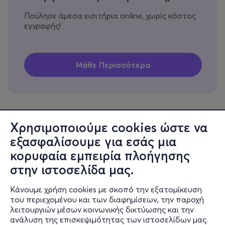
Πούλησε άμεσα εισιτήρια online, χωρίς κόστος
εγγραφής!
Χρησιμοποιούμε cookies ώστε να
εξασφαλίσουμε για εσάς μια
Πληροφορίες
κορυφαία εμπειρία πλοήγησης
Υποστήριξη
στην ιστοσελίδα μας.
Stay Connected
Κάνουμε χρήση cookies με σκοπό την εξατομίκευση
του περιεχομένου και των διαφημίσεων, την παροχή
λειτουργιών μέσων κοινωνικής δικτύωσης και την
ανάλυση της επισκεψιμότητας των ιστοσελίδων μας.
Mobile app