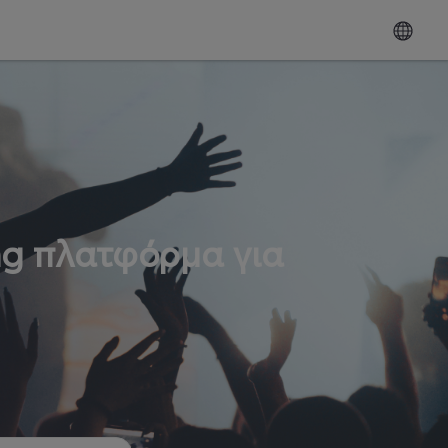
ng πλατφόρμα για
ω