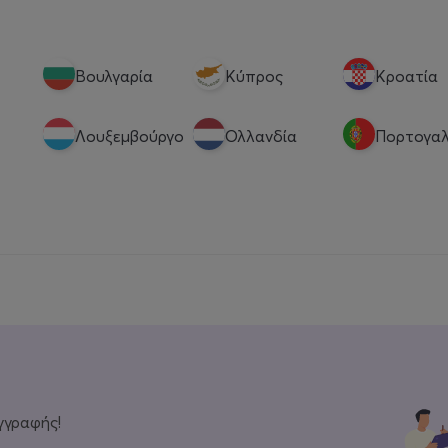
Βουλγαρία
Κύπρος
Κροατία
Λουξεμβούργο
Ολλανδία
Πορτογαλ
γγραφής!