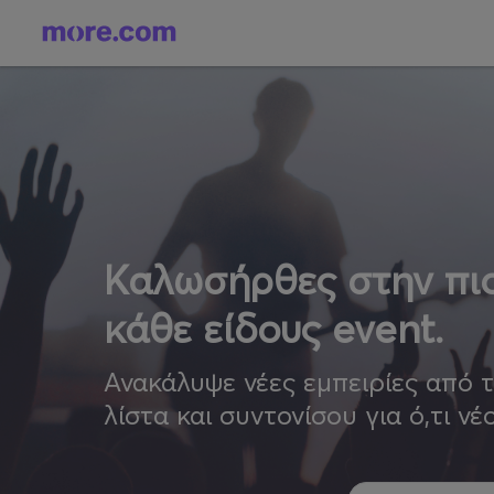
Καλωσήρθες στην πιο
κάθε είδους event.
Ανακάλυψε νέες εμπειρίες από 
λίστα και συντονίσου για ό,τι νέ