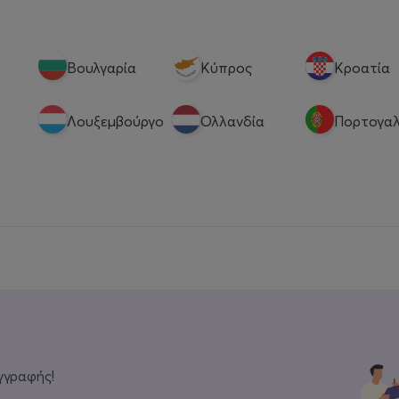
Βουλγαρία
Κύπρος
Κροατία
Λουξεμβούργο
Ολλανδία
Πορτογαλ
γγραφής!