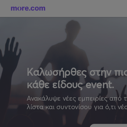
Καλωσήρθες στην πιο
κάθε είδους event.
Ανακάλυψε νέες εμπειρίες από 
λίστα και συντονίσου για ό,τι νέ