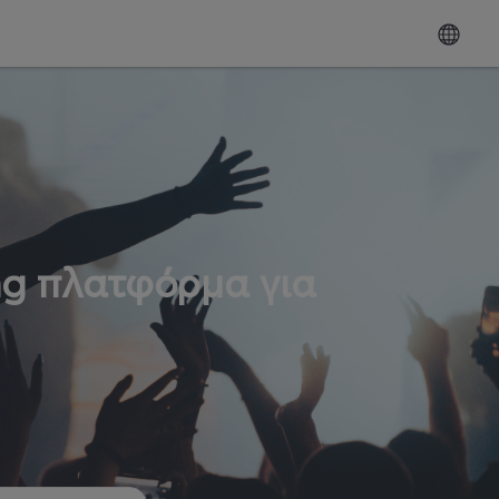
ng πλατφόρμα για
ω