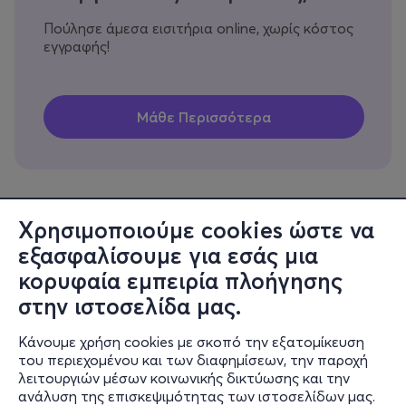
Πούλησε άμεσα εισιτήρια online, χωρίς κόστος
εγγραφής!
Χρησιμοποιούμε cookies ώστε να
εξασφαλίσουμε για εσάς μια
Πληροφορίες
κορυφαία εμπειρία πλοήγησης
Υποστήριξη
στην ιστοσελίδα μας.
Stay Connected
Κάνουμε χρήση cookies με σκοπό την εξατομίκευση
του περιεχομένου και των διαφημίσεων, την παροχή
λειτουργιών μέσων κοινωνικής δικτύωσης και την
ανάλυση της επισκεψιμότητας των ιστοσελίδων μας.
Mobile app