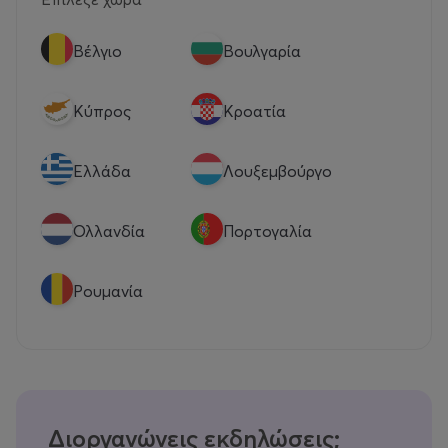
Βέλγιο
Βουλγαρία
Κύπρος
Κροατία
Eλλάδα
Λουξεμβούργο
Ολλανδία
Πορτογαλία
Ρουμανία
Διοργανώνεις εκδηλώσεις;