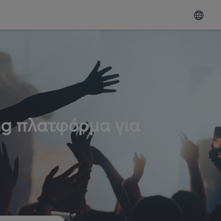
ng πλατφόρμα για
ω