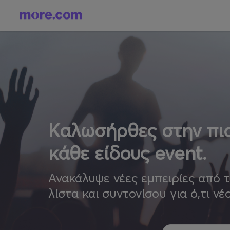
Καλωσήρθες στην πιο
κάθε είδους event.
Ανακάλυψε νέες εμπειρίες από 
λίστα και συντονίσου για ό,τι νέ