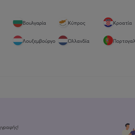
Βουλγαρία
Κύπρος
Κροατία
Λουξεμβούργο
Ολλανδία
Πορτογαλ
γγραφής!