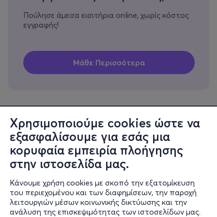
Πούλησε άμεσα εισιτήρια online, χωρίς κόστος
εγγραφής!
Χρησιμοποιούμε cookies ώστε να
εξασφαλίσουμε για εσάς μια
Πληροφορίες
κορυφαία εμπειρία πλοήγησης
Υποστήριξη
στην ιστοσελίδα μας.
Stay Connected
Κάνουμε χρήση cookies με σκοπό την εξατομίκευση
του περιεχομένου και των διαφημίσεων, την παροχή
λειτουργιών μέσων κοινωνικής δικτύωσης και την
ανάλυση της επισκεψιμότητας των ιστοσελίδων μας.
Mobile app