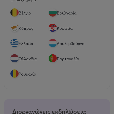
Βέλγιο
Βουλγαρία
Κύπρος
Κροατία
Eλλάδα
Λουξεμβούργο
Ολλανδία
Πορτογαλία
Ρουμανία
Διοργανώνεις εκδηλώσεις;