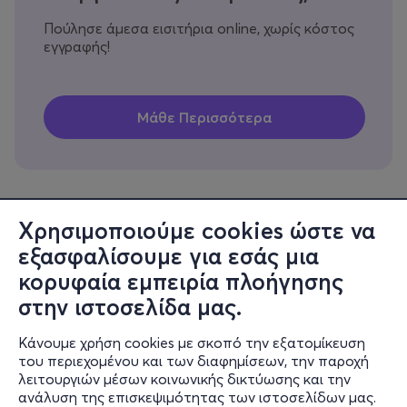
Πούλησε άμεσα εισιτήρια online, χωρίς κόστος
εγγραφής!
Χρησιμοποιούμε cookies ώστε να
εξασφαλίσουμε για εσάς μια
Πληροφορίες
κορυφαία εμπειρία πλοήγησης
Υποστήριξη
στην ιστοσελίδα μας.
Stay Connected
Κάνουμε χρήση cookies με σκοπό την εξατομίκευση
του περιεχομένου και των διαφημίσεων, την παροχή
λειτουργιών μέσων κοινωνικής δικτύωσης και την
ανάλυση της επισκεψιμότητας των ιστοσελίδων μας.
Mobile app