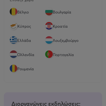
Βέλγιο
Βουλγαρία
Κύπρος
Κροατία
Eλλάδα
Λουξεμβούργο
Ολλανδία
Πορτογαλία
Ρουμανία
Διοργανώνεις εκδηλώσεις;