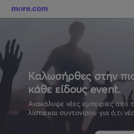
Καλωσήρθες στην πιο
κάθε είδους event.
Ανακάλυψε νέες εμπειρίες από 
λίστα και συντονίσου για ό,τι νέ