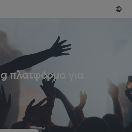
ng πλατφόρμα για
ω