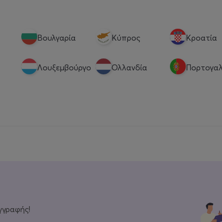
Βουλγαρία
Κύπρος
Κροατία
Λουξεμβούργο
Ολλανδία
Πορτογαλ
γγραφής!