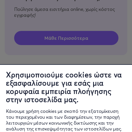
Πούλησε άμεσα εισιτήρια online, χωρίς κόστος
εγγραφής!
Χρησιμοποιούμε cookies ώστε να
εξασφαλίσουμε για εσάς μια
Πληροφορίες
κορυφαία εμπειρία πλοήγησης
Υποστήριξη
στην ιστοσελίδα μας.
Stay Connected
Κάνουμε χρήση cookies με σκοπό την εξατομίκευση
του περιεχομένου και των διαφημίσεων, την παροχή
λειτουργιών μέσων κοινωνικής δικτύωσης και την
ανάλυση της επισκεψιμότητας των ιστοσελίδων μας.
Mobile app