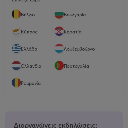
Βέλγιο
Βουλγαρία
Κύπρος
Κροατία
Eλλάδα
Λουξεμβούργο
Ολλανδία
Πορτογαλία
Ρουμανία
Διοργανώνεις εκδηλώσεις;