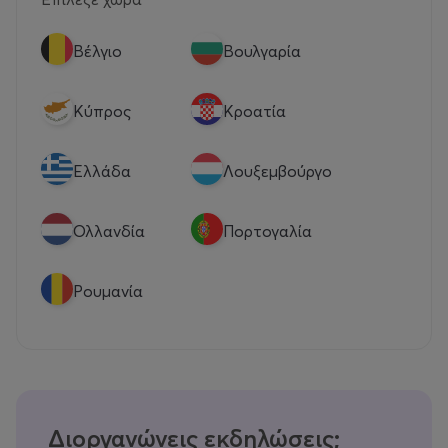
Βέλγιο
Βουλγαρία
Κύπρος
Κροατία
Eλλάδα
Λουξεμβούργο
Ολλανδία
Πορτογαλία
Ρουμανία
Διοργανώνεις εκδηλώσεις;