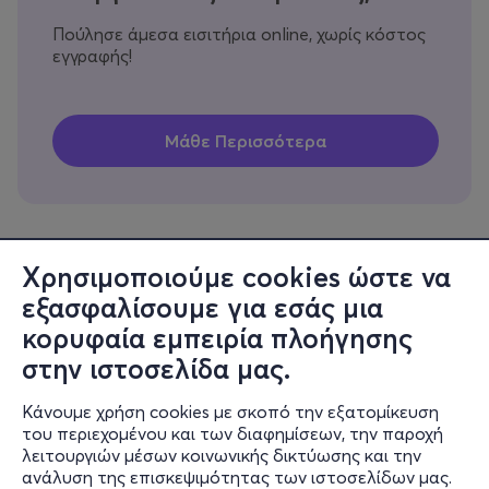
Πούλησε άμεσα εισιτήρια online, χωρίς κόστος
εγγραφής!
Χρησιμοποιούμε cookies ώστε να
εξασφαλίσουμε για εσάς μια
Πληροφορίες
κορυφαία εμπειρία πλοήγησης
Υποστήριξη
στην ιστοσελίδα μας.
Stay Connected
Κάνουμε χρήση cookies με σκοπό την εξατομίκευση
του περιεχομένου και των διαφημίσεων, την παροχή
λειτουργιών μέσων κοινωνικής δικτύωσης και την
ανάλυση της επισκεψιμότητας των ιστοσελίδων μας.
Mobile app