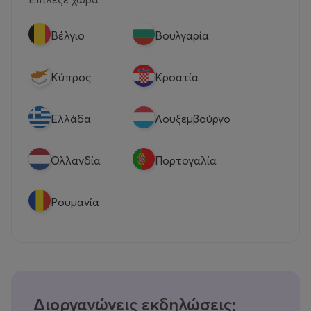
Βέλγιο
Βουλγαρία
Κύπρος
Κροατία
Eλλάδα
Λουξεμβούργο
Ολλανδία
Πορτογαλία
Ρουμανία
Διοργανώνεις εκδηλώσεις;