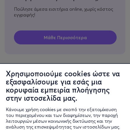
Πούλησε άμεσα εισιτήρια online, χωρίς κόστος
εγγραφής!
Χρησιμοποιούμε cookies ώστε να
εξασφαλίσουμε για εσάς μια
Πληροφορίες
κορυφαία εμπειρία πλοήγησης
Υποστήριξη
στην ιστοσελίδα μας.
Stay Connected
Κάνουμε χρήση cookies με σκοπό την εξατομίκευση
του περιεχομένου και των διαφημίσεων, την παροχή
λειτουργιών μέσων κοινωνικής δικτύωσης και την
ανάλυση της επισκεψιμότητας των ιστοσελίδων μας.
Mobile app