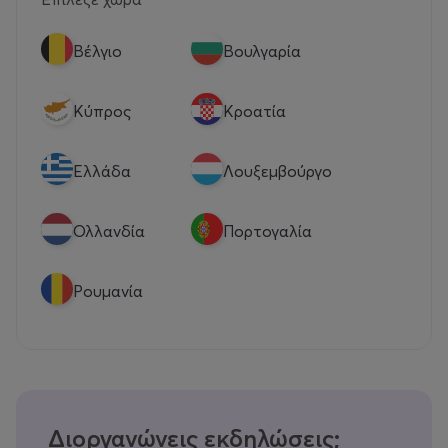
Βέλγιο
Βουλγαρία
Κύπρος
Κροατία
Eλλάδα
Λουξεμβούργο
Ολλανδία
Πορτογαλία
Ρουμανία
Διοργανώνεις εκδηλώσεις;