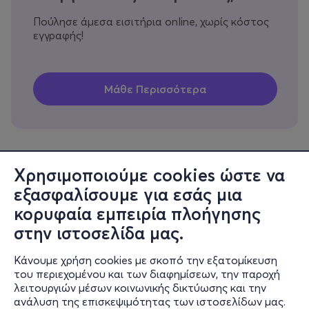
Πούλησε άμεσα εισιτήρια online, χωρίς κόστος
εγγραφής!
Χρησιμοποιούμε cookies ώστε να
εξασφαλίσουμε για εσάς μια
Πληροφορίες
κορυφαία εμπειρία πλοήγησης
Υποστήριξη
στην ιστοσελίδα μας.
Stay Connected
Κάνουμε χρήση cookies με σκοπό την εξατομίκευση
του περιεχομένου και των διαφημίσεων, την παροχή
λειτουργιών μέσων κοινωνικής δικτύωσης και την
ανάλυση της επισκεψιμότητας των ιστοσελίδων μας.
Mobile app