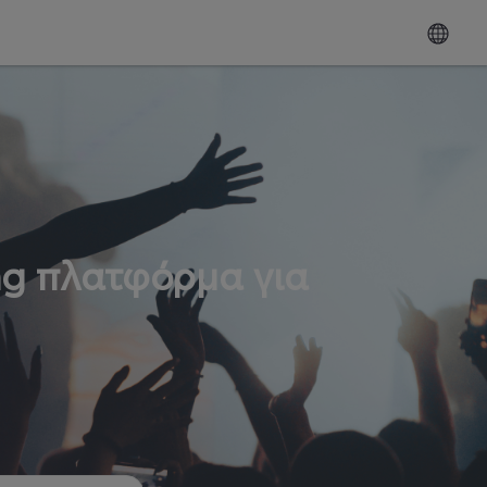
ng πλατφόρμα για
ω