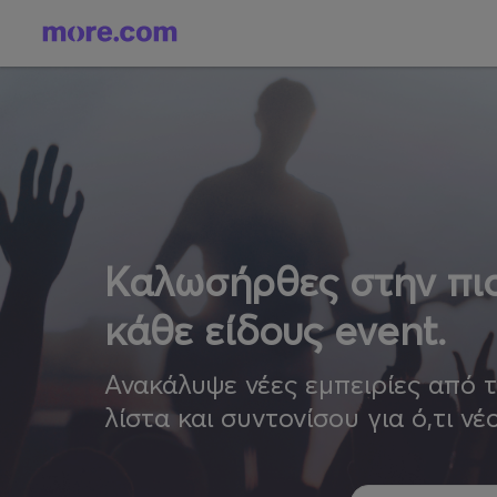
Καλωσήρθες στην πιο
κάθε είδους event.
Ανακάλυψε νέες εμπειρίες από 
λίστα και συντονίσου για ό,τι νέ