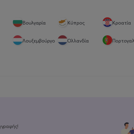
Βουλγαρία
Κύπρος
Κροατία
Λουξεμβούργο
Ολλανδία
Πορτογαλ
γγραφής!