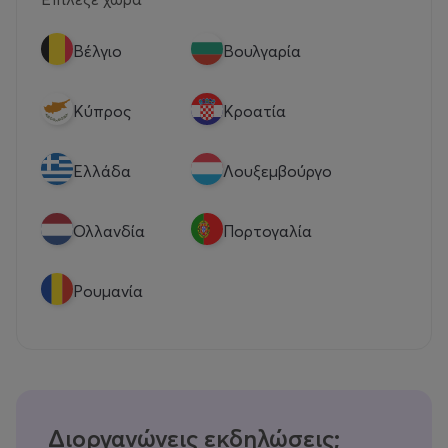
Βέλγιο
Βουλγαρία
Κύπρος
Κροατία
Eλλάδα
Λουξεμβούργο
Ολλανδία
Πορτογαλία
Ρουμανία
Διοργανώνεις εκδηλώσεις;