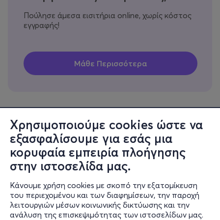
Πούλησε άμεσα εισιτήρια online, χωρίς κόστος
εγγραφής!
Χρησιμοποιούμε cookies ώστε να
εξασφαλίσουμε για εσάς μια
Πληροφορίες
κορυφαία εμπειρία πλοήγησης
Υποστήριξη
στην ιστοσελίδα μας.
Stay Connected
Κάνουμε χρήση cookies με σκοπό την εξατομίκευση
του περιεχομένου και των διαφημίσεων, την παροχή
λειτουργιών μέσων κοινωνικής δικτύωσης και την
ανάλυση της επισκεψιμότητας των ιστοσελίδων μας.
Mobile app