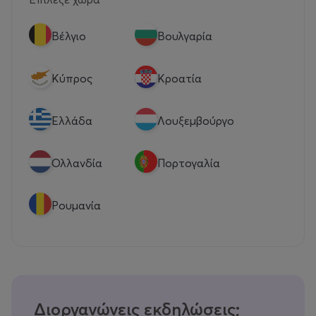
Βέλγιο
Βουλγαρία
Κύπρος
Κροατία
Eλλάδα
Λουξεμβούργο
Ολλανδία
Πορτογαλία
Ρουμανία
Διοργανώνεις εκδηλώσεις;