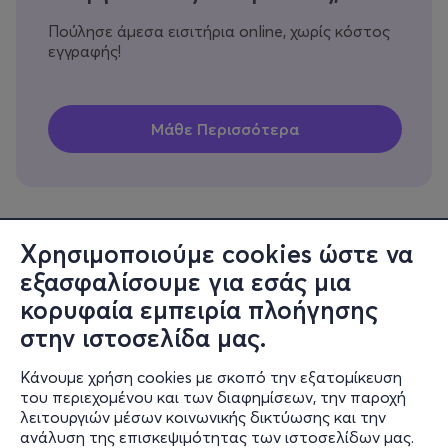
Πούλησε άμεσα εισιτήρια online, χωρίς κόστος
εγγραφής!
Χρησιμοποιούμε cookies ώστε να
εξασφαλίσουμε για εσάς μια
Πληροφορίες
κορυφαία εμπειρία πλοήγησης
Υποστήριξη
στην ιστοσελίδα μας.
Stay Connected
Κάνουμε χρήση cookies με σκοπό την εξατομίκευση
του περιεχομένου και των διαφημίσεων, την παροχή
λειτουργιών μέσων κοινωνικής δικτύωσης και την
ανάλυση της επισκεψιμότητας των ιστοσελίδων μας.
Mobile app