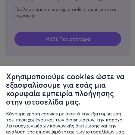
Πούλησε άμεσα εισιτήρια online, χωρίς κόστος
εγγραφής!
Χρησιμοποιούμε cookies ώστε να
εξασφαλίσουμε για εσάς μια
Πληροφορίες
κορυφαία εμπειρία πλοήγησης
Υποστήριξη
στην ιστοσελίδα μας.
Stay Connected
Κάνουμε χρήση cookies με σκοπό την εξατομίκευση
του περιεχομένου και των διαφημίσεων, την παροχή
λειτουργιών μέσων κοινωνικής δικτύωσης και την
ανάλυση της επισκεψιμότητας των ιστοσελίδων μας.
Mobile app