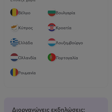
Βέλγιο
Βουλγαρία
Κύπρος
Κροατία
Eλλάδα
Λουξεμβούργο
Ολλανδία
Πορτογαλία
Ρουμανία
Διοργανώνεις εκδηλώσεις;