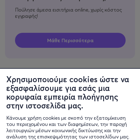
Πούλησε άμεσα εισιτήρια online, χωρίς κόστος
εγγραφής!
Χρησιμοποιούμε cookies ώστε να
εξασφαλίσουμε για εσάς μια
Πληροφορίες
κορυφαία εμπειρία πλοήγησης
Υποστήριξη
στην ιστοσελίδα μας.
Stay Connected
Κάνουμε χρήση cookies με σκοπό την εξατομίκευση
του περιεχομένου και των διαφημίσεων, την παροχή
λειτουργιών μέσων κοινωνικής δικτύωσης και την
ανάλυση της επισκεψιμότητας των ιστοσελίδων μας.
Mobile app