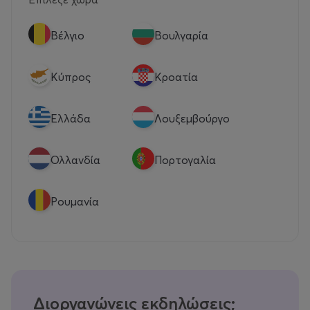
Βέλγιο
Βουλγαρία
Κύπρος
Κροατία
Eλλάδα
Λουξεμβούργο
Ολλανδία
Πορτογαλία
Ρουμανία
Διοργανώνεις εκδηλώσεις;