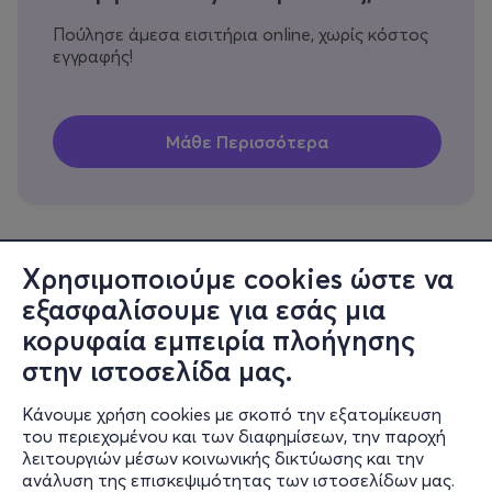
Πούλησε άμεσα εισιτήρια online, χωρίς κόστος
εγγραφής!
Χρησιμοποιούμε cookies ώστε να
εξασφαλίσουμε για εσάς μια
Πληροφορίες
κορυφαία εμπειρία πλοήγησης
Υποστήριξη
στην ιστοσελίδα μας.
Stay Connected
Κάνουμε χρήση cookies με σκοπό την εξατομίκευση
του περιεχομένου και των διαφημίσεων, την παροχή
λειτουργιών μέσων κοινωνικής δικτύωσης και την
ανάλυση της επισκεψιμότητας των ιστοσελίδων μας.
Mobile app