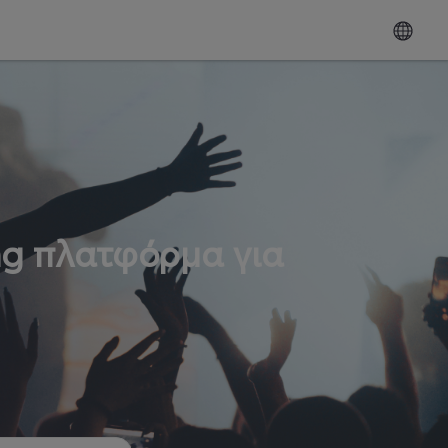
ng πλατφόρμα για
ω