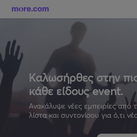
Καλωσήρθες στην πιο
κάθε είδους event.
Ανακάλυψε νέες εμπειρίες από 
λίστα και συντονίσου για ό,τι νέ