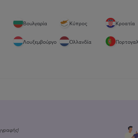
Βουλγαρία
Κύπρος
Κροατία
Λουξεμβούργο
Ολλανδία
Πορτογαλ
γγραφής!