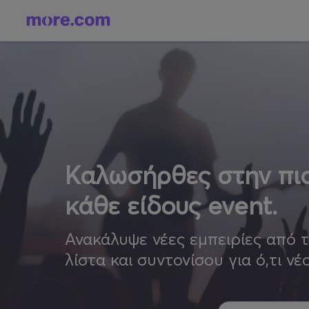
Καλωσήρθες στην πιο
κάθε είδους event.
Ανακάλυψε νέες εμπειρίες από 
λίστα και συντονίσου για ό,τι νέ