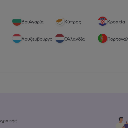
Βουλγαρία
Κύπρος
Κροατία
Λουξεμβούργο
Ολλανδία
Πορτογαλ
γγραφής!