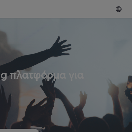
ng πλατφόρμα για
ω