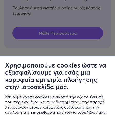
Πούλησε άμεσα εισιτήρια online, χωρίς κόστος
εγγραφής!
Χρησιμοποιούμε cookies ώστε να
εξασφαλίσουμε για εσάς μια
Πληροφορίες
κορυφαία εμπειρία πλοήγησης
Υποστήριξη
στην ιστοσελίδα μας.
Stay Connected
Κάνουμε χρήση cookies με σκοπό την εξατομίκευση
του περιεχομένου και των διαφημίσεων, την παροχή
λειτουργιών μέσων κοινωνικής δικτύωσης και την
ανάλυση της επισκεψιμότητας των ιστοσελίδων μας.
Mobile app