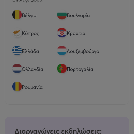
Βέλγιο
Βουλγαρία
Κύπρος
Κροατία
Eλλάδα
Λουξεμβούργο
Ολλανδία
Πορτογαλία
Ρουμανία
Διοργανώνεις εκδηλώσεις;