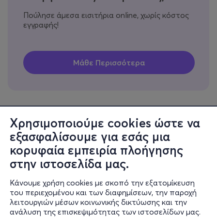
Πούλησε άμεσα εισιτήρια online, χωρίς κόστος
εγγραφής!
Χρησιμοποιούμε cookies ώστε να
εξασφαλίσουμε για εσάς μια
Πληροφορίες
κορυφαία εμπειρία πλοήγησης
Υποστήριξη
στην ιστοσελίδα μας.
Stay Connected
Κάνουμε χρήση cookies με σκοπό την εξατομίκευση
του περιεχομένου και των διαφημίσεων, την παροχή
λειτουργιών μέσων κοινωνικής δικτύωσης και την
ανάλυση της επισκεψιμότητας των ιστοσελίδων μας.
Mobile app