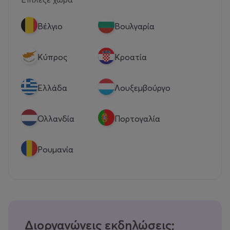
Βέλγιο
Βουλγαρία
Κύπρος
Κροατία
Eλλάδα
Λουξεμβούργο
Ολλανδία
Πορτογαλία
Ρουμανία
Διοργανώνεις εκδηλώσεις;