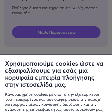
Πούλησε άμεσα εισιτήρια online, χωρίς κόστος
εγγραφής!
Χρησιμοποιούμε cookies ώστε να
εξασφαλίσουμε για εσάς μια
Πληροφορίες
κορυφαία εμπειρία πλοήγησης
Υποστήριξη
στην ιστοσελίδα μας.
Stay Connected
Κάνουμε χρήση cookies με σκοπό την εξατομίκευση
του περιεχομένου και των διαφημίσεων, την παροχή
λειτουργιών μέσων κοινωνικής δικτύωσης και την
ανάλυση της επισκεψιμότητας των ιστοσελίδων μας.
Mobile app