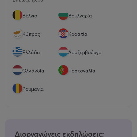
Βέλγιο
Βουλγαρία
Κύπρος
Κροατία
Eλλάδα
Λουξεμβούργο
Ολλανδία
Πορτογαλία
Ρουμανία
Διοργανώνεις εκδηλώσεις;