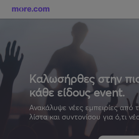
Καλωσήρθες στην πιο
κάθε είδους event.
Ανακάλυψε νέες εμπειρίες από 
λίστα και συντονίσου για ό,τι νέ