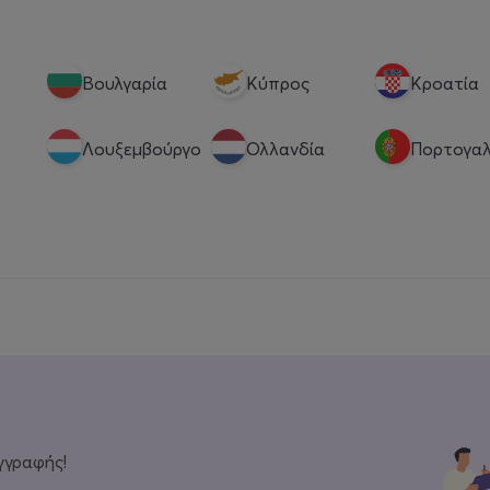
Βουλγαρία
Κύπρος
Κροατία
Λουξεμβούργο
Ολλανδία
Πορτογαλ
γγραφής!