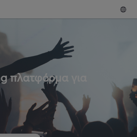
ng πλατφόρμα για
ω