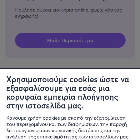
Πούλησε άμεσα εισιτήρια online, χωρίς κόστος
εγγραφής!
Χρησιμοποιούμε cookies ώστε να
εξασφαλίσουμε για εσάς μια
Πληροφορίες
κορυφαία εμπειρία πλοήγησης
Υποστήριξη
στην ιστοσελίδα μας.
Stay Connected
Κάνουμε χρήση cookies με σκοπό την εξατομίκευση
του περιεχομένου και των διαφημίσεων, την παροχή
λειτουργιών μέσων κοινωνικής δικτύωσης και την
ανάλυση της επισκεψιμότητας των ιστοσελίδων μας.
Mobile app