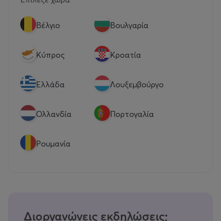
Βέλγιο
Βουλγαρία
Κύπρος
Κροατία
Eλλάδα
Λουξεμβούργο
Ολλανδία
Πορτογαλία
Ρουμανία
Διοργανώνεις εκδηλώσεις;