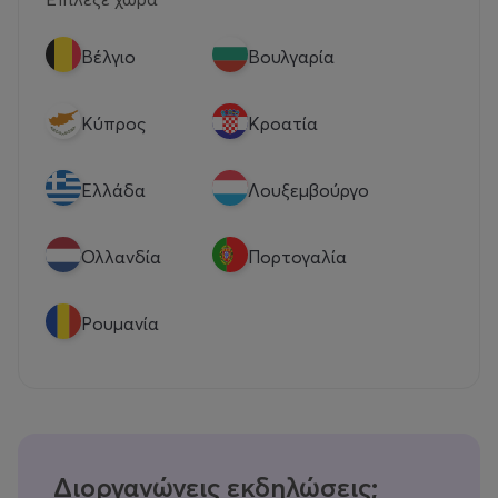
Βέλγιο
Βουλγαρία
Κύπρος
Κροατία
Eλλάδα
Λουξεμβούργο
Ολλανδία
Πορτογαλία
Ρουμανία
Διοργανώνεις εκδηλώσεις;