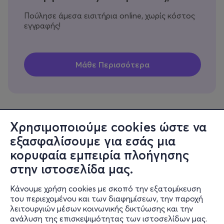
Πούλησε άμεσα εισιτήρια online, χωρίς κόστος
εγγραφής!
Χρησιμοποιούμε cookies ώστε να
εξασφαλίσουμε για εσάς μια
Πληροφορίες
κορυφαία εμπειρία πλοήγησης
Υποστήριξη
στην ιστοσελίδα μας.
Stay Connected
Κάνουμε χρήση cookies με σκοπό την εξατομίκευση
του περιεχομένου και των διαφημίσεων, την παροχή
λειτουργιών μέσων κοινωνικής δικτύωσης και την
ανάλυση της επισκεψιμότητας των ιστοσελίδων μας.
Mobile app