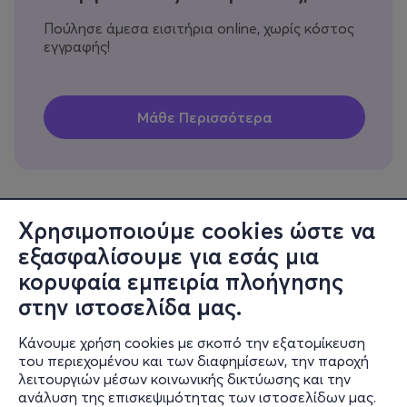
Πούλησε άμεσα εισιτήρια online, χωρίς κόστος
εγγραφής!
Χρησιμοποιούμε cookies ώστε να
εξασφαλίσουμε για εσάς μια
Πληροφορίες
κορυφαία εμπειρία πλοήγησης
Υποστήριξη
στην ιστοσελίδα μας.
Stay Connected
Κάνουμε χρήση cookies με σκοπό την εξατομίκευση
του περιεχομένου και των διαφημίσεων, την παροχή
λειτουργιών μέσων κοινωνικής δικτύωσης και την
ανάλυση της επισκεψιμότητας των ιστοσελίδων μας.
Mobile app