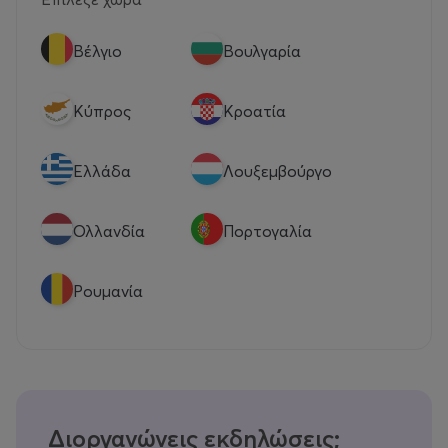
Βέλγιο
Βουλγαρία
Κύπρος
Κροατία
Eλλάδα
Λουξεμβούργο
Ολλανδία
Πορτογαλία
Ρουμανία
Διοργανώνεις εκδηλώσεις;