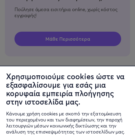
Πούλησε άμεσα εισιτήρια online, χωρίς κόστος
εγγραφής!
Χρησιμοποιούμε cookies ώστε να
εξασφαλίσουμε για εσάς μια
Πληροφορίες
κορυφαία εμπειρία πλοήγησης
Υποστήριξη
στην ιστοσελίδα μας.
Stay Connected
Κάνουμε χρήση cookies με σκοπό την εξατομίκευση
του περιεχομένου και των διαφημίσεων, την παροχή
λειτουργιών μέσων κοινωνικής δικτύωσης και την
ανάλυση της επισκεψιμότητας των ιστοσελίδων μας.
Mobile app