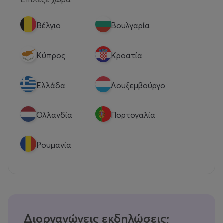
Βέλγιο
Βουλγαρία
Κύπρος
Κροατία
Eλλάδα
Λουξεμβούργο
Ολλανδία
Πορτογαλία
Ρουμανία
Διοργανώνεις εκδηλώσεις;