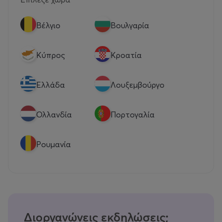
Βέλγιο
Βουλγαρία
Κύπρος
Κροατία
Eλλάδα
Λουξεμβούργο
Ολλανδία
Πορτογαλία
Ρουμανία
Διοργανώνεις εκδηλώσεις;