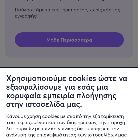
Πούλησε άμεσα εισιτήρια online, χωρίς κόστος
εγγραφής!
Χρησιμοποιούμε cookies ώστε να
εξασφαλίσουμε για εσάς μια
Πληροφορίες
κορυφαία εμπειρία πλοήγησης
Υποστήριξη
στην ιστοσελίδα μας.
Stay Connected
Κάνουμε χρήση cookies με σκοπό την εξατομίκευση
του περιεχομένου και των διαφημίσεων, την παροχή
λειτουργιών μέσων κοινωνικής δικτύωσης και την
ανάλυση της επισκεψιμότητας των ιστοσελίδων μας.
Mobile app