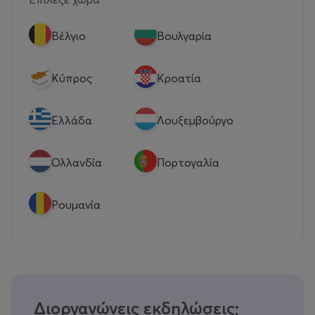
Βέλγιο
Βουλγαρία
Κύπρος
Κροατία
Eλλάδα
Λουξεμβούργο
Ολλανδία
Πορτογαλία
Ρουμανία
Διοργανώνεις εκδηλώσεις;