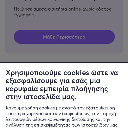
Πούλησε άμεσα εισιτήρια online, χωρίς κόστος
εγγραφής!
Χρησιμοποιούμε cookies ώστε να
εξασφαλίσουμε για εσάς μια
Πληροφορίες
κορυφαία εμπειρία πλοήγησης
Υποστήριξη
στην ιστοσελίδα μας.
Stay Connected
Κάνουμε χρήση cookies με σκοπό την εξατομίκευση
του περιεχομένου και των διαφημίσεων, την παροχή
λειτουργιών μέσων κοινωνικής δικτύωσης και την
ανάλυση της επισκεψιμότητας των ιστοσελίδων μας.
Mobile app