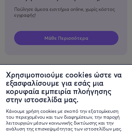
Πούλησε άμεσα εισιτήρια online, χωρίς κόστος
εγγραφής!
Χρησιμοποιούμε cookies ώστε να
εξασφαλίσουμε για εσάς μια
Πληροφορίες
κορυφαία εμπειρία πλοήγησης
Υποστήριξη
στην ιστοσελίδα μας.
Stay Connected
Κάνουμε χρήση cookies με σκοπό την εξατομίκευση
του περιεχομένου και των διαφημίσεων, την παροχή
λειτουργιών μέσων κοινωνικής δικτύωσης και την
ανάλυση της επισκεψιμότητας των ιστοσελίδων μας.
Mobile app