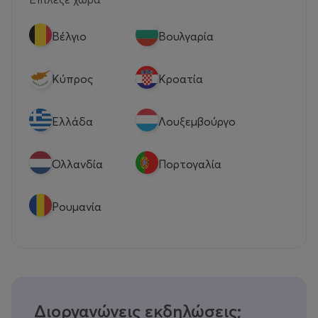
Βέλγιο
Βουλγαρία
Κύπρος
Κροατία
Eλλάδα
Λουξεμβούργο
Ολλανδία
Πορτογαλία
Ρουμανία
Διοργανώνεις εκδηλώσεις;