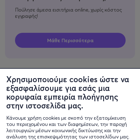
Πούλησε άμεσα εισιτήρια online, χωρίς κόστος
εγγραφής!
Χρησιμοποιούμε cookies ώστε να
εξασφαλίσουμε για εσάς μια
Πληροφορίες
κορυφαία εμπειρία πλοήγησης
Υποστήριξη
στην ιστοσελίδα μας.
Stay Connected
Κάνουμε χρήση cookies με σκοπό την εξατομίκευση
του περιεχομένου και των διαφημίσεων, την παροχή
λειτουργιών μέσων κοινωνικής δικτύωσης και την
ανάλυση της επισκεψιμότητας των ιστοσελίδων μας.
Mobile app