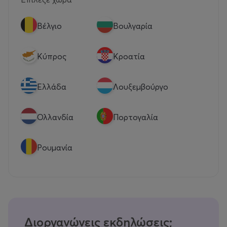
Βέλγιο
Βουλγαρία
Κύπρος
Κροατία
Eλλάδα
Λουξεμβούργο
Ολλανδία
Πορτογαλία
Ρουμανία
Διοργανώνεις εκδηλώσεις;