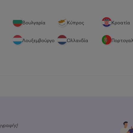
Βουλγαρία
Κύπρος
Κροατία
Λουξεμβούργο
Ολλανδία
Πορτογαλ
γγραφής!