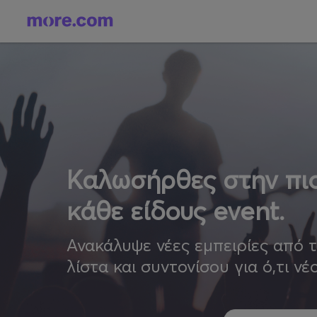
Καλωσήρθες στην πιο
κάθε είδους event.
Ανακάλυψε νέες εμπειρίες από 
λίστα και συντονίσου για ό,τι νέ