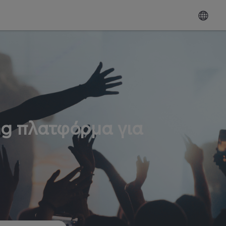
ng πλατφόρμα για
ω