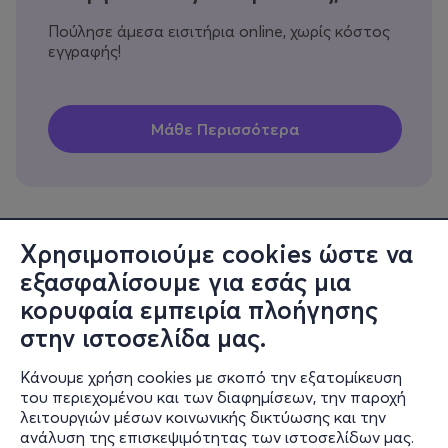
Πούλησε άμεσα εισιτήρια online, χωρίς κόστος
εγγραφής!
Χρησιμοποιούμε cookies ώστε να
εξασφαλίσουμε για εσάς μια
Πληροφορίες
κορυφαία εμπειρία πλοήγησης
Υποστήριξη
στην ιστοσελίδα μας.
Stay Connected
Κάνουμε χρήση cookies με σκοπό την εξατομίκευση
του περιεχομένου και των διαφημίσεων, την παροχή
λειτουργιών μέσων κοινωνικής δικτύωσης και την
ανάλυση της επισκεψιμότητας των ιστοσελίδων μας.
Mobile app