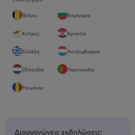
Βέλγιο
Βουλγαρία
Κύπρος
Κροατία
Eλλάδα
Λουξεμβούργο
Ολλανδία
Πορτογαλία
Ρουμανία
Διοργανώνεις εκδηλώσεις;