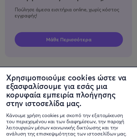
Πούλησε άμεσα εισιτήρια online, χωρίς κόστος
εγγραφής!
Χρησιμοποιούμε cookies ώστε να
εξασφαλίσουμε για εσάς μια
Πληροφορίες
κορυφαία εμπειρία πλοήγησης
Υποστήριξη
στην ιστοσελίδα μας.
Stay Connected
Κάνουμε χρήση cookies με σκοπό την εξατομίκευση
του περιεχομένου και των διαφημίσεων, την παροχή
λειτουργιών μέσων κοινωνικής δικτύωσης και την
ανάλυση της επισκεψιμότητας των ιστοσελίδων μας.
Mobile app